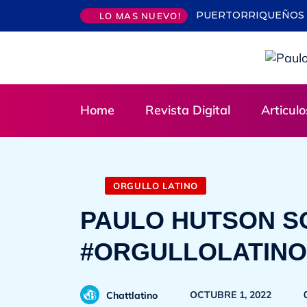
PUERTORRIQUEÑOS 
LO MAS NUEVO!
Home
Revista Digital
Articulo
ORGULLO LATINO
PAULO HUTSON 
#ORGULLOLATINO
OCTUBRE 1, 2022
Chattlatino