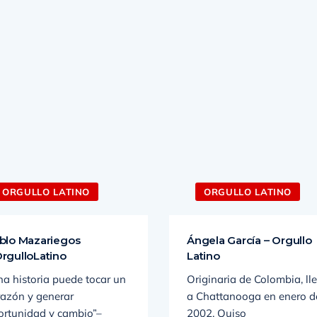
ORGULLO LATINO
ORGULLO LATINO
blo Mazariegos
Ángela García – Orgullo
rgulloLatino
Latino
na historia puede tocar un
Originaria de Colombia, ll
razón y generar
a Chattanooga en enero d
ortunidad y cambio”–
2002. Quiso