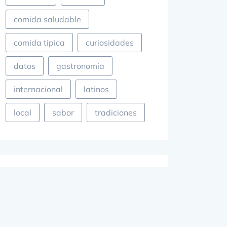
comida saludable
comida tipica
curiosidades
datos
gastronomia
internacional
latinos
local
sabor
tradiciones