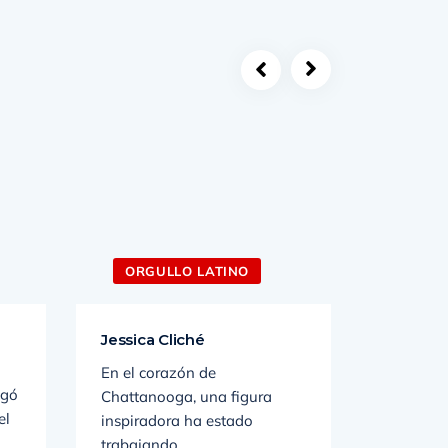
ORGULLO LATINO
ORGU
Jessica Cliché
Ensamb
En el corazón de
¿Cuándo 
egó
Chattanooga, una figura
México?
el
inspiradora ha estado
inició e
trabajando