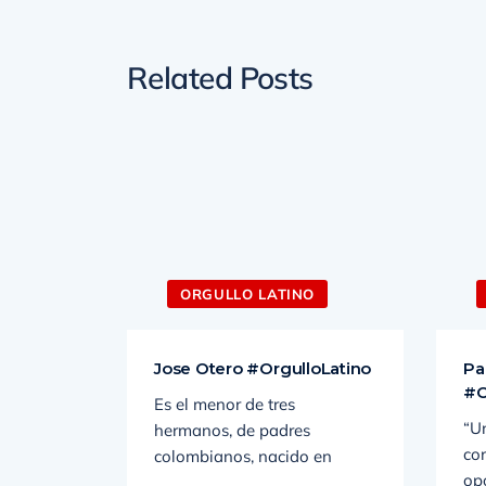
Related Posts
O
ORGULLO LATINO
Jose Otero #OrgulloLatino
Pa
#O
mble de
Es el menor de tres
“U
e México
hermanos, de padres
co
colombianos, nacido en
op