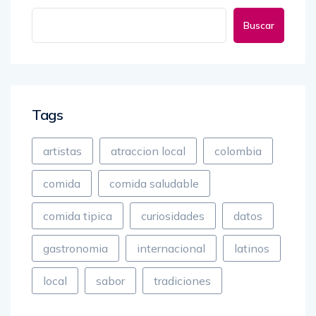
Buscar
Tags
artistas
atraccion local
colombia
comida
comida saludable
comida tipica
curiosidades
datos
gastronomia
internacional
latinos
local
sabor
tradiciones